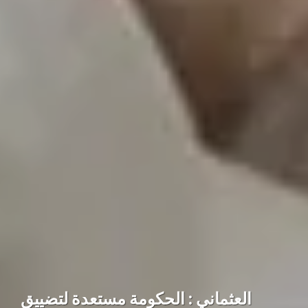
العثماني : الحكومة مستعدة لتضييق