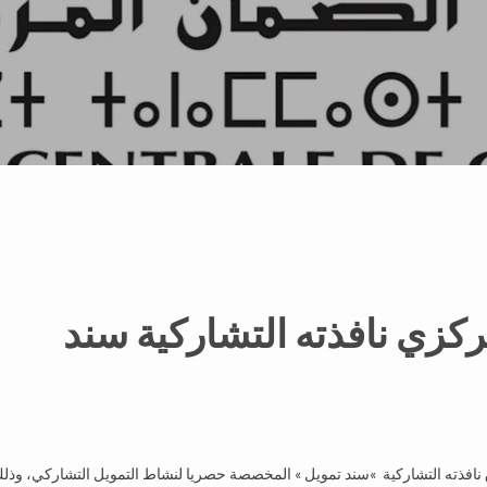
زي نافذته التشاركية سند
ن المركزي يوم الأحد 7 يونيو 2020، عن إطلاق نافذته التشاركية »سند تمويل » المخصصة حصريا لنشاط التمويل التشاركي، وذ