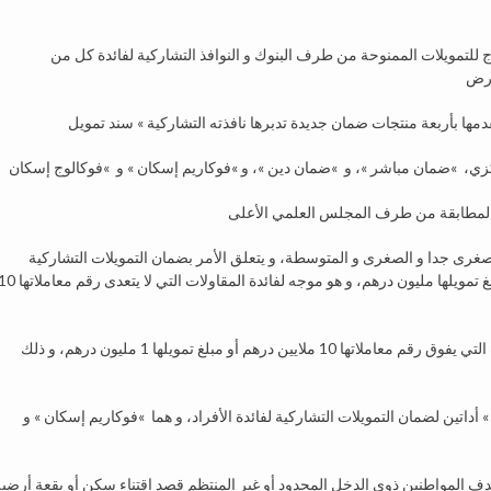
ج للتمويلات الممنوحة من طرف البنوك و النوافذ التشاركية لفائدة كل من
غرض
 بالمطابقة من طرف المجلس العلمي الأعلى
لصغرى جدا و الصغرى و المتوسطة، و يتعلق الأمر بضمان التمويلات التشاركية
»ضمان مباشر » الذي يهدف إلى ضمان المشاريع التي لا يتعدى مبلغ تمويلها مليون درهم، و هو موجه لفائدة المقاولات التي لا يتعدى
فيما خصصت الآلية الثانية »ضمان دين » لضمان مشاريع المقاولات التي يفوق رقم معاملاتها 10 ملايين درهم أو مبلغ تمويلها 1 مليون درهم، و ذلك
 أداتين لضمان التمويلات التشاركية لفائدة الأفراد، و هما »فوكاريم إسكان » و
ج الأول بين 70 و 80 في المائة، و يستهدف المواطنين ذوي الدخل المحدود أو غير المنتظم قصد إقتناء سكن أو بقعة أرضي