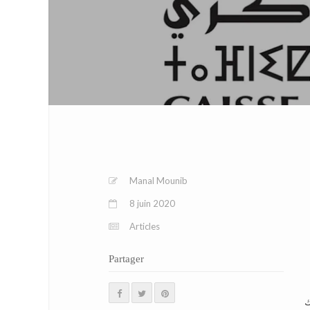
Manal Mounib
8 juin 2020
Articles
Partager
لك