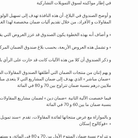
في إطار مواكبته لسوق التمويلات التشاركية
و أوضح الصندوق في البلاغ، أن هذه النافذة تهدف إلى تسهيل الولو
المقاولات و الأفراد، من خلال تقديم آليات ضمان مخصصة لهذا ال
و أضاف أنه بهذه الخطوة يكون الصندوق قد عزز العروض التي يقدمها بأربعة منتجات ضمان جديدة تدبرها نافذته التشاركية » سند تمويل »
و تشمل هذه العروض الأربعة، بحسب بلاغ صندوق الضمان المركزي، »ضمان مباشر »، و »ضمان دين »، و »فوكاريم إسكان » و »فوكالوج إسكان »
و ذكر الصندوق أن كلا من هذه الآليات كانت قد حازت على الرأي
و يهم إثنان من منتجات الضمان التي أطلقها الصندوق المقاولات ا
ملايين درهم بنسبة ضمان تتراوح بين 70 و 80 في المائة
بنسبة ضمان ما بين 60 و 70 في المائة
و بالموازاة مع عرض منتجاتها لفائدة المقاولات، تقدم »سند تمويل »
»فوكالوج إسكان »
و تتراوح نسبة ضمان المنتو