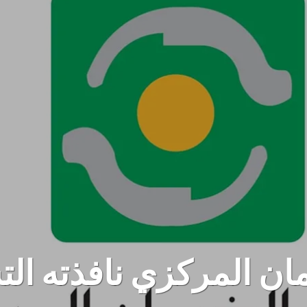
ن المركزي نافذته الت