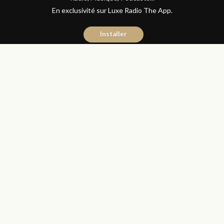
En exclusivité sur Luxe Radio The App.
Installer
Abdelilah Bouzid
28 mai 2020
Articles
Partager
فتيات و نساء يتعرضن للتشهير و
الابتزاز الجنسي في ظل الحجر