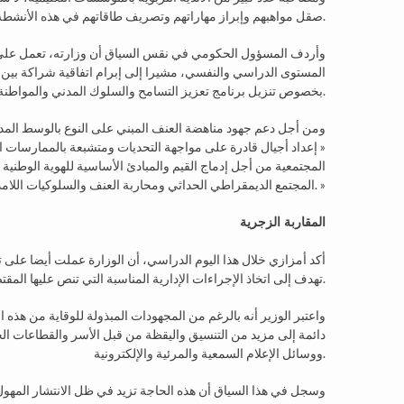
صقل مواهبهم وإبراز مهاراتهم وتصريف طاقاتهم في هذه الأنشطة، وبناء السلوكيات الإيجابية.
وأردف المسؤول الحكومي في نقس السياق أن وزارته، تعمل على 
بخصوص تنزيل برنامج تعزيز التسامح والسلوك المدني والمواطنة والوقاية من السلوكيات المشينة بالوسط المدرسي.
ومن أجل دعم جهود مناهضة العنف المبني على النوع بالوسط المد
« إعداد أجيال قادرة على مواجهة التحديات ومتشبعة بالممارسات ا
المجتمعية من أجل إدماج القيم والمبادئ الأساسية للهوية الوطنية بك
المجتمع الديمقراطي الحداثي ومحاربة العنف والسلوكيات اللامدنية والمساواة بين الجنسين والإنصات وتكافؤ الفرص. »
المقاربة الزجرية
أكد أمزازي خلال هذا اليوم الدراسي، أن الوزارة عملت أيضا على تبني
تهدف إلى اتخاذ الإجراءات الإدارية المناسبة التي تنص عليها المقتضيات القانونية والتنظيمية الجاري بها العمل.
واعتبر الوزير أنه بالرغم من المجهودات المبذولة للوقاية من هذه
دائمة إلى مزيد من التنسيق واليقظة من قبل الأسر والقطاعات ا
ووسائل الإعلام السمعية والمرئية والإلكترونية.
وسجل في هذا السياق أن هذه الحاجة تزيد في ظل الانتشار المهول