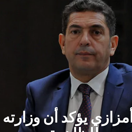
مزازي يؤكد أن وزارته