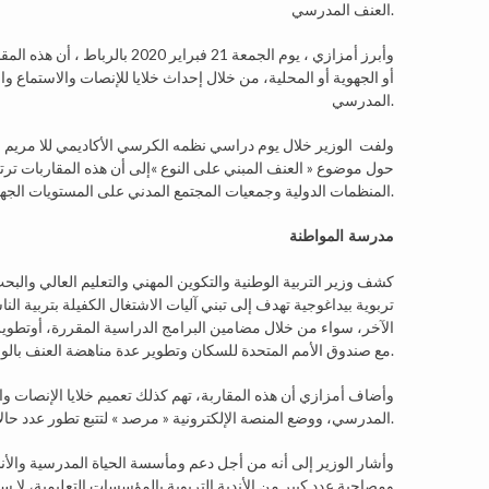
العنف المدرسي.
وأبرز أمزازي ، يوم الجمعة 21 ف
أو الجهوية أو المحلية، من خلال إحداث خلايا للإنصات والاستماع
المدرسي.
ولفت الوزير خلال يوم دراسي نظمه الكرسي الأكاديمي للا مريم لل
حول موضوع « العنف المبني على النوع »إلى أن هذه المقاربات تر
المنظمات الدولية وجمعيات المجتمع المدني على المستويات الجهوية والإقليمية والمحلية.
مدرسة المواطنة
كشف وزير التربية الوطنية والتكوين المهني والتعليم العالي والبح
تربوية بيداغوجية تهدف إلى تبني آليات الاشتغال الكفيلة بتربية ا
الآخر، سواء من خلال مضامين البرامج الدراسية المقررة، أوتطوير 
مع صندوق الأمم المتحدة للسكان وتطوير عدة مناهضة العنف بالوسط المدرسي.
وأضاف أمزازي أن هذه المقاربة، تهم كذلك تعميم خلايا الإنصات 
المدرسي، ووضع المنصة الإلكترونية « مرصد » لتتبع تطور عدد حالات العنف بالوسط المدرسي.
وأشار الوزير إلى أنه من أجل دعم ومأسسة الحياة المدرسية والأن
ومصاحبة عدد كبير من الأندية التربوية بالمؤسسات التعليمية، لا سي