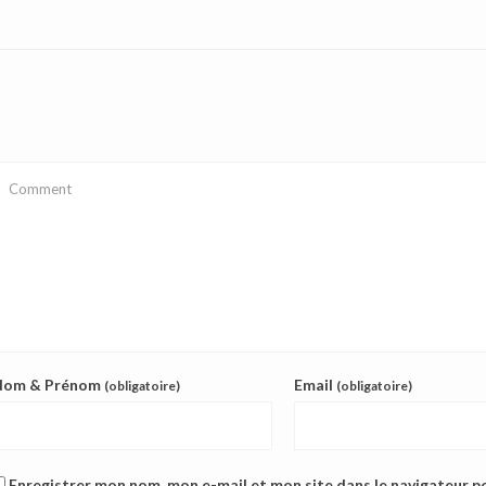
Nom & Prénom
Email
(obligatoire)
(obligatoire)
Enregistrer mon nom, mon e-mail et mon site dans le navigateur 