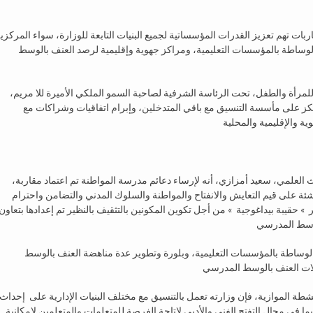
براير 2020 بالرباط ، أن هذه المقاربات تهم تعزيز القدرات المؤسساتية لجميع البنيات التابعة للوزارة، سواء المركزي
 والوساطة بالمؤسسات التعليمية، ومراكز جهوية وإقليمية لرصد العنف بالوسط
مرأة والطفل، تحت الرئاسة الشرفية لصاحبة السمو الملكي الأميرة للا مريم،
تكز على مأسسة التنسيق مع باقي المتدخلين، وإبرام اتفاقيات وشراكات مع
ث العلمي، سعيد أمزازي، أنه لإرساء دعائم مدرسة المواطنة تم اعتماد مقاربة،
لناشئة على قيم التعايش والانفتاح والمواطنة والسلوك المدني والتضامن واحترام
» حقيبة بيداغوجية » من أجل تكوين المكونين بالتثقيف بالنظير تم إعدادها بتعاون
والوساطة بالمؤسسات التعليمية، وبلورة وتطوير عدة مناهضة العنف بالوسط
شطة الموازية، فإن وزارته تعمل بالتنسيق مع مختلف البنيات الإدارية على إحداث
ما في مجال التفتح الفني والأدبي لإتاحة الفرصة للمتعلمات والمتعلمين لإمكانية