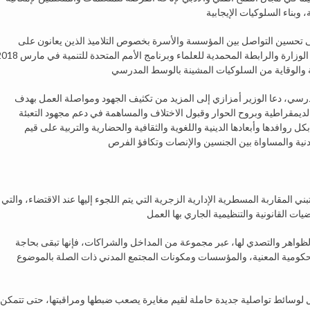
تحسين التواصل بين المؤسسة والأسرة بخصوص التلاميذ الذين يعانون على
المستوى الدراسي والنفسي، مشيرا إلى إبرام اتفاقية شراكة بين الوزارة والرابطة المحمدية للعلماء وبرنامج الأمم الم
رسي، دعا الوزير أمزازي إلى المزيد من تكثيف الجهود ومواصلة العمل بهدف
لديمقراطية وبروح الحوار وقبول الاختلاف والمساهمة في دعم مجهود التعبئة
ل روافدها وأبعادها الدينية واللغوية والثقافية والحضارية والتربية على قيم
 المقاربة المسطرية الإدارية الزجرية التي يتم اللجوء إليها عند الاقتضاء، والتي
 الظواهر والتصدي لها، عبر مجموعة من المداخل والشراكات، فإنها تبقى بحاجة
لحكومية المعنية، والمؤسسات ومكونات المجتمع المدني ذات الصلة بالموضوع
 لوسائط تواصلية جديدة حاملة لقيم مغايرة يصعب ضبطها ومراقبتها، حتى تتمكن