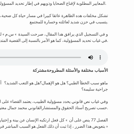
المعايير المطلوبة لإقناع الضحايا وذويهم في إطار تحديد المسؤولية، كذلك لطلب تعويض علىالأضرار المخلفة عن هذا الخطأ الطبي.
تشكل مخلفات هده الظاهرة عائقا كبيرا في مسار حياة كل ضحية، فم
يتسبب في حزن شديد لعائلته وخسارة للمجتمع.
و في التسجيل الذي يرافق هدا المقال، صرحت السيدة » س.م » للو
في غياب تحديد المسؤولية، كما هو الأمر بالنسبة إلى القضية المتداولة مؤخرا حول سبب وفاة الضحية »م.ب » خلال عملية التجميل.
الأسباب مختلفة والأسئلة المطروحةمشتركة
جراحية سليمة؟
حسب تصريح أستاذ الحقوق والمستشارالقانوني محمد جمال معتوق للوكس راديو.
الفصل 77 ينص على أن » كل فعل ارتكبه الإنسان عن بينة و إخ
بتعويض هذا الضرر ، إذا ثبت أن ذلك الفعل هو السبب المباشر في حصول الضرر »