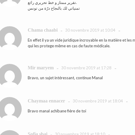
تقرير ممتاز و خط تحريري رائع.
تمنياتي لك بالنجاح درّة من تونس
Chama chaabi
-
-
30 novembre 2019 at 10:04
En effet il ya un vide juridique incroyable en la matière et le
qui les protege même en cas de faute médicale.
Mir maryem
-
-
30 novembre 2019 at 17:28
Bravo, un sujet intéressant, continue Manal
Chaymaa ennacer
-
-
30 novembre 2019 at 18:04
Bravo manal achibane fière de toi
Sofia sbai
-
-
30 novembre 2019 at 18:10