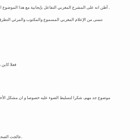
أظن انه على المشرع المغربي التفاعل بإيجابية مع هذا الموضوع الذي صار يؤرق من جهة ضحايا الأخطاء الطبية، والأطباء من جهة أخرى .
نتمنى من الإعلام المغربي المسموع والمكتوب والمرئي التطرق لم
فعلا كاين
موضوع جد مهم، شكرا لتسليط الضوء عليه خصوصا و ان مشكل الأخطا
عالجت الصحفية الموضوع بشكل جيد و متقن مما جعل كل حواسي في حالة تأهب.