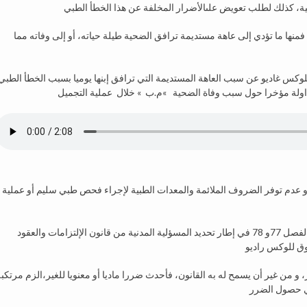
نها ما تؤدي إلى عاهة مستديمة ترافق الضحية طيلة حياته، أو إلى وفاته مما
كس غاديو عن سبب العاهة المستديمة التي ترافق إبنها يوميا بسبب الخطأ الطبي
ماهو سبب الخطأ الطبي؟ هل هو الإهمال؟هل هو التعب الشديد؟ أو عدم توفر الضروف الملائمة والمعدات الطبية لإجراء فحص طبي سليم أو عملية
وفي غياب نص قانوني يحدد مسؤولية الطبيب، يعتمد القضاء على الفصل 77و 78 في إطار تحديد المسؤلية المدنية من قانون الإلتزامات والعقود
تيار، و من غير أن يسمح له به القانون، فأحدث ضررا ماديا أو معنويا للغير،الزم مرتكب