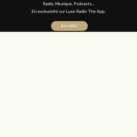
Radio, Musique, Podcasts...
En exclusivité sur Luxe Radio The App.
Installer
Manal Mounib
27 juillet 2020
Articles
Partager
إجراءات جديدة لتشجيع قطاع البناء
و العقار